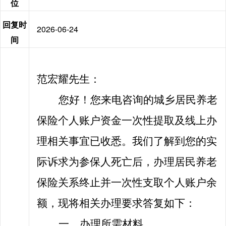
位
回复时
2026-06-24
间
范宏耀先生：
您好！您来电咨询
的
城乡居民养老
保险个人账户资金一次性提取
及
线上办
理相关事宜已收悉
。我们了解到
您
的
实
际诉求为参保人死亡后
，
办理居民养老
保险
关系终止
并一次性支取
个人账户余
额，现将
相关
办理
要求
答复如下：
一、办理所需材料