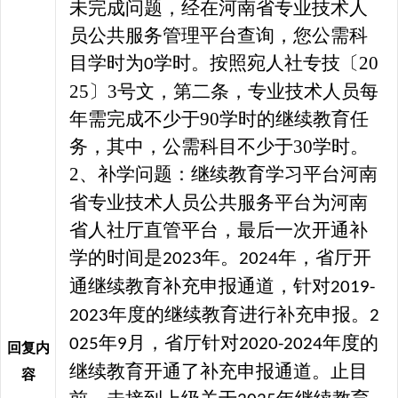
未完成问题，经在河南省专业技术人
员公共服务管理平台查询，您公需科
目学时为
学时。按照宛人社专技
〔
20
0
25
〕
3号文，第二条，专业技术人员每
年需完成不少于90学时的继续教育任
务，其中，
公需科目不少于
30
学时。
2
、补学问题：继续教育学习平台
河南
省专业技术人员公共服务平台为河南
省人社厅直管平台，最后一次开通补
学的时间是
年。
年，省厅开
2023
2024
通继续教育补充申报通道，针对
2019-
年度的继续教育进行补充申报。
2023
2
年
月，省厅针对
年度的
025
9
2020-2024
回复内
继续教育开通了补充申报通道。止目
容