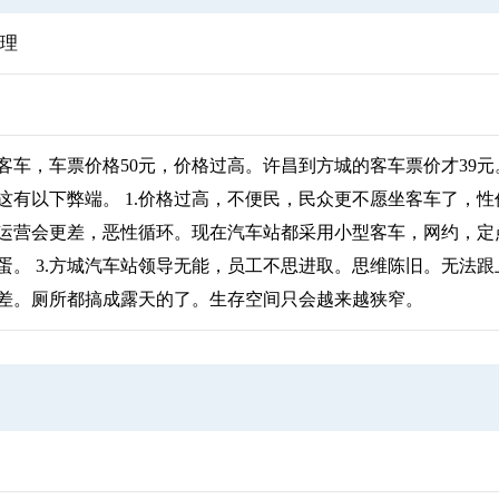
合理
客车，车票价格50元，价格过高。许昌到方城的客车票价才39元
有以下弊端。 1.价格过高，不便民，民众更不愿坐客车了，性
运营会更差，恶性循环。现在汽车站都采用小型客车，网约，定
蛋。 3.方城汽车站领导无能，员工不思进取。思维陈旧。无法
差。厕所都搞成露天的了。生存空间只会越来越狭窄。