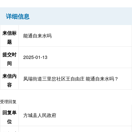
详细信息
来信标
能通自来水吗
题
提交时
2025-01-13
间
来信内
凤瑞街道三里岔社区王自由庄 能通自来水吗？
容
受理回复
回复单
方城县人民政府
位