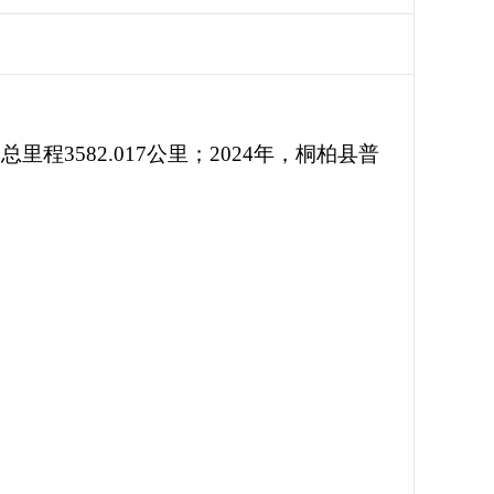
路总里程
3582.017
公里
；
2024年，桐柏县
普
。