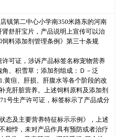
瓦店镇第二中心小学南350米路东的河南
肝肾舒肝宝片，产品说明上宣传可以治
和饲料添加剂管理条例》第三十条规
营许可证，涉诉产品标签名称宠物营养
槐角、积雪草；添加剂组成：Ｄ－泛
1.黄疸、肝损、肝腹水等各个阶段的改
，补充肝脏营养。
上述饲料原料及添加剂
3571号生产许可证
，
标签
标示了产品成分
定状态及主要营养特征标示示例》，上述
不相悖，未
对产品
作具有预防或者治疗