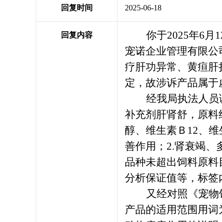
回复时间
2025-06-18
你于
2025年
回复内容
宠诺企业管理有限公
疗肝功异常、黄疸肝
定，故涉诉产品属于
经我局执法人员
补充剂肝肾舒，原料
醇、维生素Ｂ
12、
善作用；2.肾衰竭
品种未超出饲料原料
分析保证值等，标签
又经对照《宠物
产品的适用范围用词