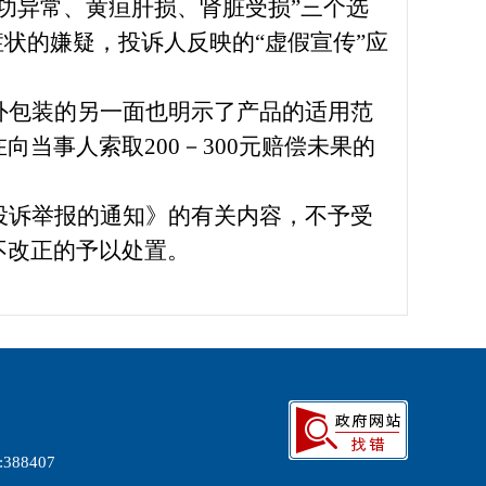
肝功异常、黄疸肝损、肾脏受损”三个选
状的嫌疑，投诉人反映的“虚假宣传”应
外包装的另一面也明示了产品的适用范
在向当事人索取
200－300元赔偿未果的
投诉举报的通知》的有关内容，不予受
不改正的予以
处置
。
:
388407