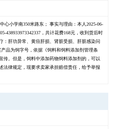
学南350米路东； 事实与理由：本人2025-06-
8933973342337，共计花费168元，收到货后时
疗：肝功异常、黄疸肝损、肾脏受损、肝脏感染问
涉案产品为饲字号，依据《饲料和饲料添加剂管理条
宣传。但是，饲料中添加药物饲料添加剂的，可以
述法律规定，现要求卖家承担赔偿责任，给予举报