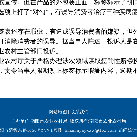
或宣传。但在产品的外包装正面，
标签
标示了
“
选项上打了“对勾”，有误导消费者治疗三种疾病症
签表述存在瑕疵，有造成误导消费者的嫌疑，但
可消除消费者的误导。据当事人陈述，投诉人是
业农村主管部门投诉。
业农村厅关于严格办理涉农领域谋取惩罚性赔偿
，责令当事人限期改正标签标示
瑕疵
内容，逾期
网站地图
|
联系我们
主办单位:南阳市农业农村局 版权所有:南阳市农业农村局
阳市范蠡东路1666号北区1号楼 Email:nynyxxw@163.com 访问统计