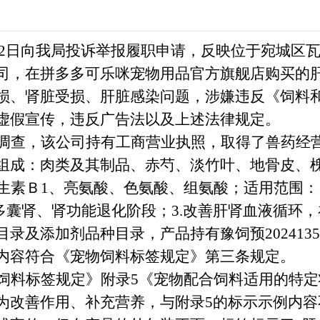
6月12日向我局投诉举报履职申请，反映位于宛城区
司，在拼多多可乐咪宠物用品官方旗舰店购买的
损、肾脏受损、肝脏感染问题，涉嫌违反《饲料
虚假宣传，违反广告法以及上述法律规定。
调查，该公司持有工商营业执照，取得了兽药经
组成：肉类及其制品、赤芍、淡竹叶、地骨皮、
维生素Ｂ1、亮氨酸、色氨酸、组氨酸
；
适用范围：
、多囊肾、肾功能退化阶段；3.改善肝肾血液循环
目录及添加剂品种目录，产品持有
豫饲预
20241
内容符合《宠物饲料标签规定》第三条规定。
饲料标签规定》附录
5《宠物配合饲料适用的特
为改善作用、补充营养，与附录5的标示示例内容