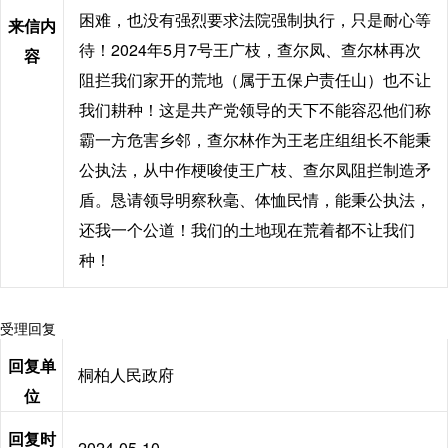
困难，也没有强烈要求法院强制执行，只是耐心等
来信内
待！2024年5月7号王广枝，查尔凤、查尔林再次
容
阻拦我们家开的荒地（属于五保户责任山）也不让
我们耕种！这是共产党领导的天下不能容忍他们称
霸一方危害乡邻，查尔林作为王老庄组组长不能秉
公执法，从中作梗唆使王广枝、查尔凤阻拦制造矛
盾。恳请领导明察秋毫、体恤民情，能秉公执法，
还我一个公道！我们的土地现在荒着都不让我们
种！
受理回复
回复单
桐柏人民政府
位
回复时
2024-05-10