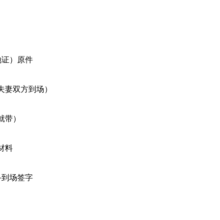
地证）原件
婚夫妻双方到场）
就带）
材料
+到场签字