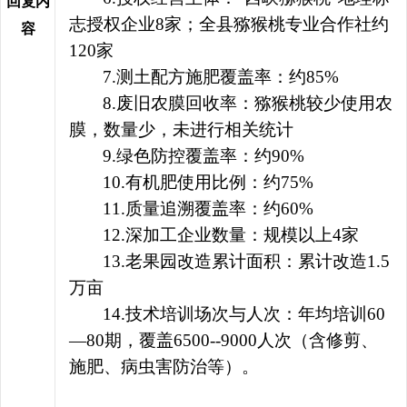
回复内
志授权企业8家；全县猕猴桃专业合作社约
容
120家
7.
测土配方施肥覆盖率：约
85%
8.
废旧农膜回收率：猕猴桃较少使用农
膜，数量少，未进行相关统计
9.
绿色防控覆盖率：约
90%
10.
有机肥使用比例：约
75%
11.
质量追溯覆盖率：约
60%
12.
深加工企业数量：规模以上
4
家
13.
老果园改造累计面积：累计改造
1.5
万亩
14.
技术培训场次与人次：年均培训
60
—
80
期，覆盖
6500
--9000
人次（
含修剪、
施肥、病虫害防治等）。